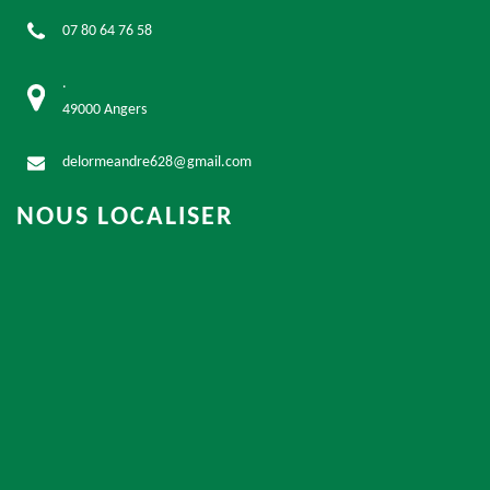
07 80 64 76 58
.
49000 Angers
delormeandre628@gmail.com
NOUS LOCALISER